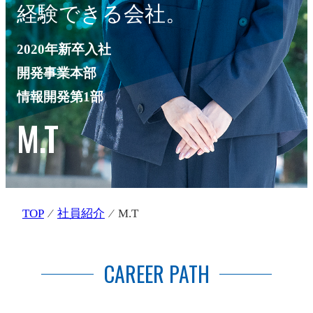
経験できる会社。
2020年新卒入社
開発事業本部
情報開発第1部
M.T
TOP
⁄
社員紹介
⁄ M.T
CAREER PATH