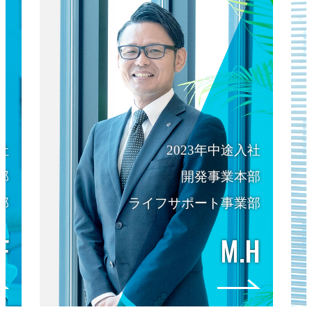
社
2023年中途入社
部
開発事業本部
部
ライフサポート事業部
F
M.H