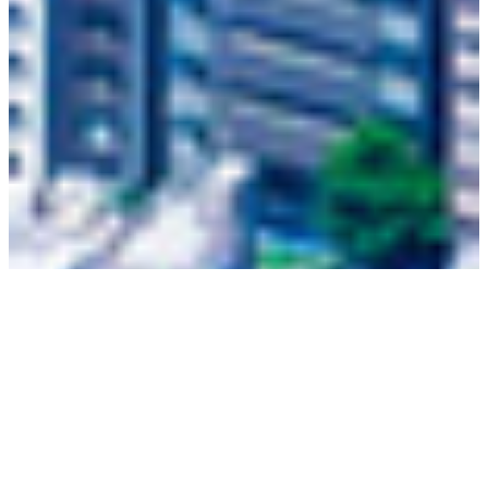
あなたと一緒に、
「
すこやかな場所
」
を
創り続けたい。