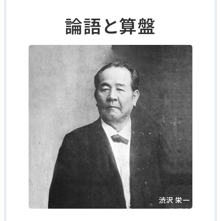
論語と算盤
渋沢 栄一