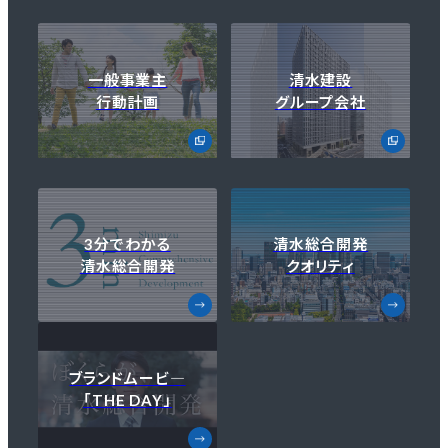
一般事業主
清水建設
行動計画
グループ会社
3分でわかる
清水総合開発
清水総合開発
クオリティ
ブランドムービ―
「THE DAY」