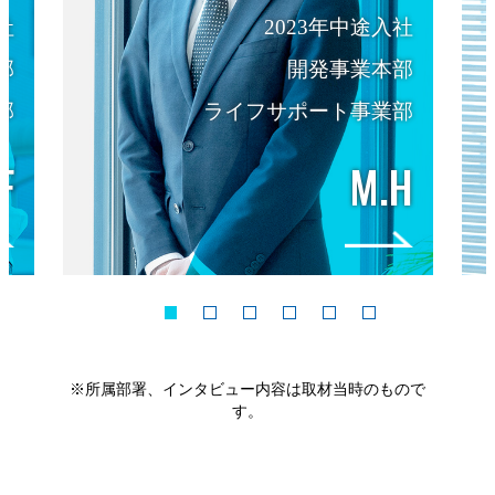
社
2023年中途入社
部
開発事業本部
部
ライフサポート事業部
F
M.H
※所属部署、インタビュー内容は取材当時のもので
す。