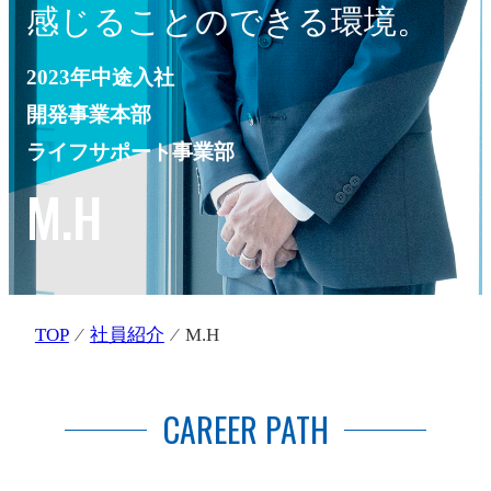
感じることのできる環境。
2023年中途入社
開発事業本部
ライフサポート事業部
M.H
TOP
⁄
社員紹介
⁄ M.H
CAREER PATH